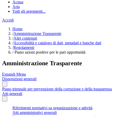
Acqua
Aria
Tutti gli argomenti...
Accedi
Home
/
Amministrazione Trasparente
/
Altri contenuti
/
Accessibilità e catalogo di dati, metadati e banche dati
/
Regolamenti
/
Piano azioni positive per le pari opportunità
Amministrazione Trasparente
Espandi Menu
Disposizioni generali
Piano triennale per prevenzione della corruzione e della trasparenza
Atti generali
Riferimenti normativi su organizzazione e attività
Atti amministrativi generali