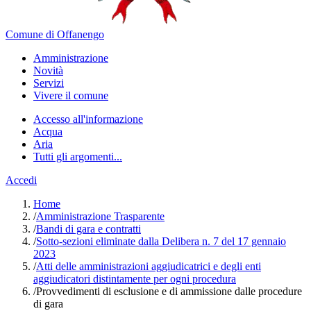
Comune di Offanengo
Amministrazione
Novità
Servizi
Vivere il comune
Accesso all'informazione
Acqua
Aria
Tutti gli argomenti...
Accedi
Home
/
Amministrazione Trasparente
/
Bandi di gara e contratti
/
Sotto-sezioni eliminate dalla Delibera n. 7 del 17 gennaio
2023
/
Atti delle amministrazioni aggiudicatrici e degli enti
aggiudicatori distintamente per ogni procedura
/
Provvedimenti di esclusione e di ammissione dalle procedure
di gara