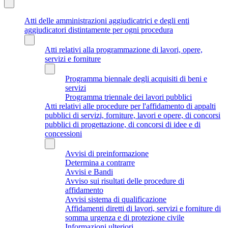
Atti delle amministrazioni aggiudicatrici e degli enti
aggiudicatori distintamente per ogni procedura
Atti relativi alla programmazione di lavori, opere,
servizi e forniture
Programma biennale degli acquisiti di beni e
servizi
Programma triennale dei lavori pubblici
Atti relativi alle procedure per l'affidamento di appalti
pubblici di servizi, forniture, lavori e opere, di concorsi
pubblici di progettazione, di concorsi di idee e di
concessioni
Avvisi di preinformazione
Determina a contrarre
Avvisi e Bandi
Avviso sui risultati delle procedure di
affidamento
Avvisi sistema di qualificazione
Affidamenti diretti di lavori, servizi e forniture di
somma urgenza e di protezione civile
Informazioni ulteriori