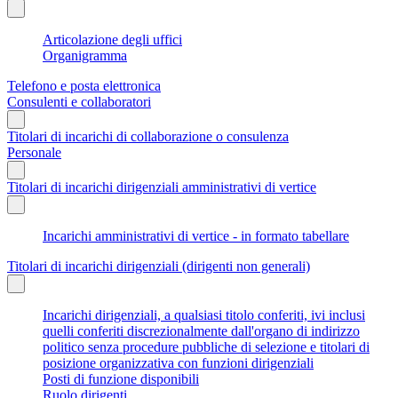
Articolazione degli uffici
Organigramma
Telefono e posta elettronica
Consulenti e collaboratori
Titolari di incarichi di collaborazione o consulenza
Personale
Titolari di incarichi dirigenziali amministrativi di vertice
Incarichi amministrativi di vertice - in formato tabellare
Titolari di incarichi dirigenziali (dirigenti non generali)
Incarichi dirigenziali, a qualsiasi titolo conferiti, ivi inclusi
quelli conferiti discrezionalmente dall'organo di indirizzo
politico senza procedure pubbliche di selezione e titolari di
posizione organizzativa con funzioni dirigenziali
Posti di funzione disponibili
Ruolo dirigenti