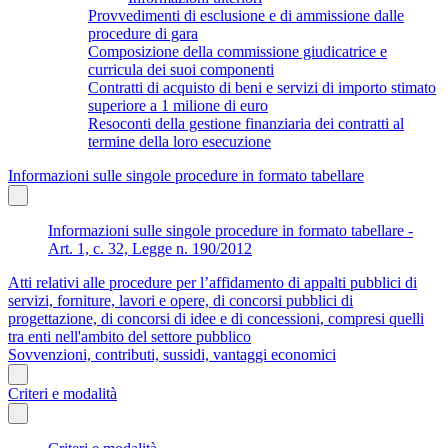
Provvedimenti di esclusione e di ammissione dalle
procedure di gara
Composizione della commissione giudicatrice e
curricula dei suoi componenti
Contratti di acquisto di beni e servizi di importo stimato
superiore a 1 milione di euro
Resoconti della gestione finanziaria dei contratti al
termine della loro esecuzione
Informazioni sulle singole procedure in formato tabellare
Informazioni sulle singole procedure in formato tabellare -
Art. 1, c. 32, Legge n. 190/2012
Atti relativi alle procedure per l’affidamento di appalti pubblici di
servizi, forniture, lavori e opere, di concorsi pubblici di
progettazione, di concorsi di idee e di concessioni, compresi quelli
tra enti nell'ambito del settore pubblico
Sovvenzioni, contributi, sussidi, vantaggi economici
Criteri e modalità