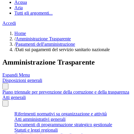
Acqua
Aria
Tutti gli argomenti...
Accedi
Home
/
Amministrazione Trasparente
/
Pagamenti dell'amministrazione
/
Dati sui pagamenti del servizio sanitario nazionale
Amministrazione Trasparente
Espandi Menu
Disposizioni generali
Piano triennale per prevenzione della corruzione e della trasparenza
Atti generali
Riferimenti normativi su organizzazione e attività
Atti amministrativi generali
Documenti di programmazione strategico gestionale
Statuti e leggi regionali