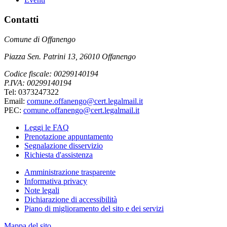
Contatti
Comune di Offanengo
Piazza Sen. Patrini 13, 26010 Offanengo
Codice fiscale: 00299140194
P.IVA: 00299140194
Tel: 0373247322
Email:
comune.offanengo@cert.legalmail.it
PEC:
comune.offanengo@cert.legalmail.it
Leggi le FAQ
Prenotazione appuntamento
Segnalazione disservizio
Richiesta d'assistenza
Amministrazione trasparente
Informativa privacy
Note legali
Dichiarazione di accessibilità
Piano di miglioramento del sito e dei servizi
Mappa del sito