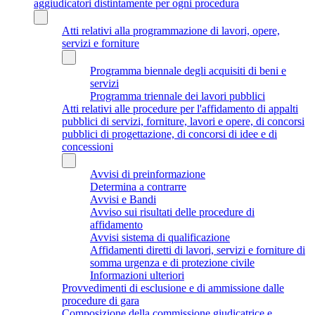
aggiudicatori distintamente per ogni procedura
Atti relativi alla programmazione di lavori, opere,
servizi e forniture
Programma biennale degli acquisiti di beni e
servizi
Programma triennale dei lavori pubblici
Atti relativi alle procedure per l'affidamento di appalti
pubblici di servizi, forniture, lavori e opere, di concorsi
pubblici di progettazione, di concorsi di idee e di
concessioni
Avvisi di preinformazione
Determina a contrarre
Avvisi e Bandi
Avviso sui risultati delle procedure di
affidamento
Avvisi sistema di qualificazione
Affidamenti diretti di lavori, servizi e forniture di
somma urgenza e di protezione civile
Informazioni ulteriori
Provvedimenti di esclusione e di ammissione dalle
procedure di gara
Composizione della commissione giudicatrice e