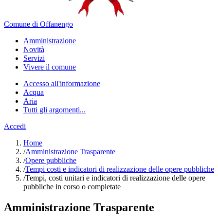
Comune di Offanengo
Amministrazione
Novità
Servizi
Vivere il comune
Accesso all'informazione
Acqua
Aria
Tutti gli argomenti...
Accedi
Home
/
Amministrazione Trasparente
/
Opere pubbliche
/
Tempi costi e indicatori di realizzazione delle opere pubbliche
/
Tempi, costi unitari e indicatori di realizzazione delle opere
pubbliche in corso o completate
Amministrazione Trasparente