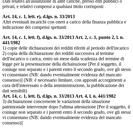
Dati relativi all'assunzione di altre cariche, presso enti pubblici o
privati, e relativi compensi a qualsiasi titolo corrisposti
Art. 14, c. 1, lett. e), d.lgs. n. 33/2013
Altri eventuali incarichi con oneri a carico della finanza pubblica e
indicazione dei compensi spettanti
Art. 14, c. 1, lett. f), d.lgs. n. 33/2013 Art. 2, c. 1, punto 2, l. n.
441/1982
1) copie delle dichiarazioni dei redditi riferiti al periodo dell'incarico
2) copia della dichiarazione dei redditi successiva al termine
dell'incarico o carica, entro un mese dalla scadenza del termine di
legge per la presentazione della dichairazione [Per il soggetto, il
coniuge non separato e i parenti entro il secondo grado, ove gli stessi
vi consentano (NB: dando eventualmente evidenza del mancato
consenso)] (NB: è necessario limitare, con appositi accorgimenti a
cura dell'interessato o della amministrazione, la pubblicazione dei
dati sensibili)
Art. 14, c. 1, lett. f), d.lgs. n. 33/2013 Art. 4, l. n. 441/1982
3) dichiarazione concernente le variazioni della situazione
patrimoniale intervenute dopo l'ultima attestazione [Per il soggetto, il
coniuge non separato e i parenti entro il secondo grado, ove gli stessi
vi consentano (NB: dando eventualmente evidenza del mancato
consenso)]