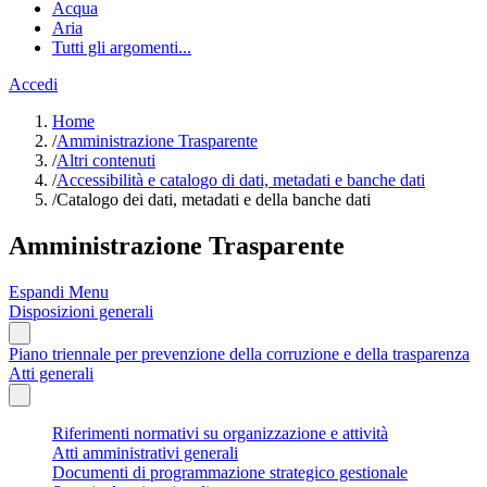
Acqua
Aria
Tutti gli argomenti...
Accedi
Home
/
Amministrazione Trasparente
/
Altri contenuti
/
Accessibilità e catalogo di dati, metadati e banche dati
/
Catalogo dei dati, metadati e della banche dati
Amministrazione Trasparente
Espandi Menu
Disposizioni generali
Piano triennale per prevenzione della corruzione e della trasparenza
Atti generali
Riferimenti normativi su organizzazione e attività
Atti amministrativi generali
Documenti di programmazione strategico gestionale