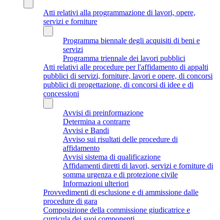
Atti relativi alla programmazione di lavori, opere,
servizi e forniture
Programma biennale degli acquisiti di beni e
servizi
Programma triennale dei lavori pubblici
Atti relativi alle procedure per l'affidamento di appalti
pubblici di servizi, forniture, lavori e opere, di concorsi
pubblici di progettazione, di concorsi di idee e di
concessioni
Avvisi di preinformazione
Determina a contrarre
Avvisi e Bandi
Avviso sui risultati delle procedure di
affidamento
Avvisi sistema di qualificazione
Affidamenti diretti di lavori, servizi e forniture di
somma urgenza e di protezione civile
Informazioni ulteriori
Provvedimenti di esclusione e di ammissione dalle
procedure di gara
Composizione della commissione giudicatrice e
curricula dei suoi componenti