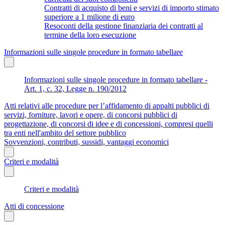
Contratti di acquisto di beni e servizi di importo stimato
superiore a 1 milione di euro
Resoconti della gestione finanziaria dei contratti al
termine della loro esecuzione
Informazioni sulle singole procedure in formato tabellare
Informazioni sulle singole procedure in formato tabellare -
Art. 1, c. 32, Legge n. 190/2012
Atti relativi alle procedure per l’affidamento di appalti pubblici di
servizi, forniture, lavori e opere, di concorsi pubblici di
progettazione, di concorsi di idee e di concessioni, compresi quelli
tra enti nell'ambito del settore pubblico
Sovvenzioni, contributi, sussidi, vantaggi economici
Criteri e modalità
Criteri e modalità
Atti di concessione