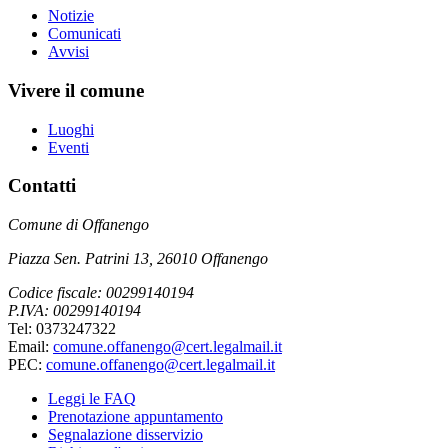
Notizie
Comunicati
Avvisi
Vivere il comune
Luoghi
Eventi
Contatti
Comune di Offanengo
Piazza Sen. Patrini 13, 26010 Offanengo
Codice fiscale: 00299140194
P.IVA: 00299140194
Tel: 0373247322
Email:
comune.offanengo@cert.legalmail.it
PEC:
comune.offanengo@cert.legalmail.it
Leggi le FAQ
Prenotazione appuntamento
Segnalazione disservizio