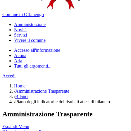
Comune di Offanengo
Amministrazione
Novità
Servizi
Vivere il comune
Accesso all'informazione
Acqua
Aria
Tutti gli argomenti...
Accedi
Home
/
Amministrazione Trasparente
/
Bilanci
/
Piano degli indicatori e dei risultati attesi di bilancio
Amministrazione Trasparente
Espandi Menu