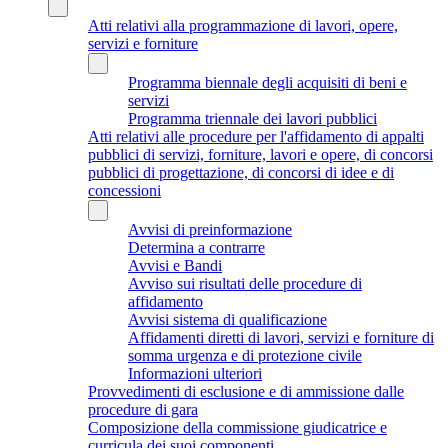
Atti relativi alla programmazione di lavori, opere,
servizi e forniture
Programma biennale degli acquisiti di beni e
servizi
Programma triennale dei lavori pubblici
Atti relativi alle procedure per l'affidamento di appalti
pubblici di servizi, forniture, lavori e opere, di concorsi
pubblici di progettazione, di concorsi di idee e di
concessioni
Avvisi di preinformazione
Determina a contrarre
Avvisi e Bandi
Avviso sui risultati delle procedure di
affidamento
Avvisi sistema di qualificazione
Affidamenti diretti di lavori, servizi e forniture di
somma urgenza e di protezione civile
Informazioni ulteriori
Provvedimenti di esclusione e di ammissione dalle
procedure di gara
Composizione della commissione giudicatrice e
curricula dei suoi componenti