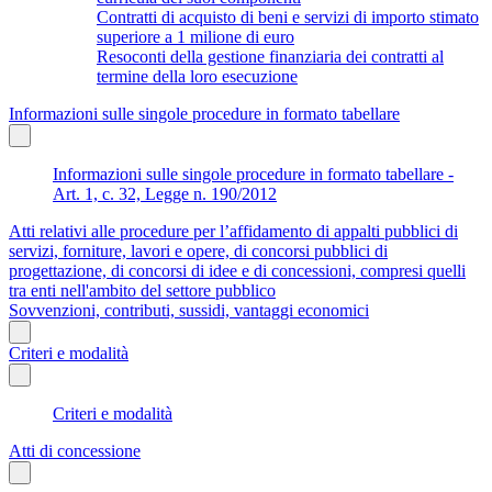
Contratti di acquisto di beni e servizi di importo stimato
superiore a 1 milione di euro
Resoconti della gestione finanziaria dei contratti al
termine della loro esecuzione
Informazioni sulle singole procedure in formato tabellare
Informazioni sulle singole procedure in formato tabellare -
Art. 1, c. 32, Legge n. 190/2012
Atti relativi alle procedure per l’affidamento di appalti pubblici di
servizi, forniture, lavori e opere, di concorsi pubblici di
progettazione, di concorsi di idee e di concessioni, compresi quelli
tra enti nell'ambito del settore pubblico
Sovvenzioni, contributi, sussidi, vantaggi economici
Criteri e modalità
Criteri e modalità
Atti di concessione