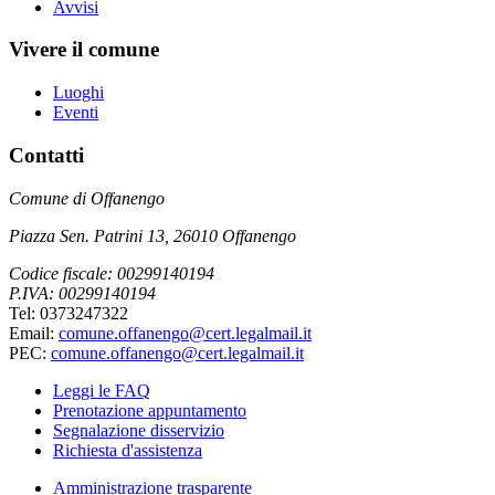
Avvisi
Vivere il comune
Luoghi
Eventi
Contatti
Comune di Offanengo
Piazza Sen. Patrini 13, 26010 Offanengo
Codice fiscale: 00299140194
P.IVA: 00299140194
Tel: 0373247322
Email:
comune.offanengo@cert.legalmail.it
PEC:
comune.offanengo@cert.legalmail.it
Leggi le FAQ
Prenotazione appuntamento
Segnalazione disservizio
Richiesta d'assistenza
Amministrazione trasparente