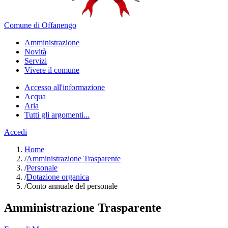
Comune di Offanengo
Amministrazione
Novità
Servizi
Vivere il comune
Accesso all'informazione
Acqua
Aria
Tutti gli argomenti...
Accedi
Home
/
Amministrazione Trasparente
/
Personale
/
Dotazione organica
/
Conto annuale del personale
Amministrazione Trasparente