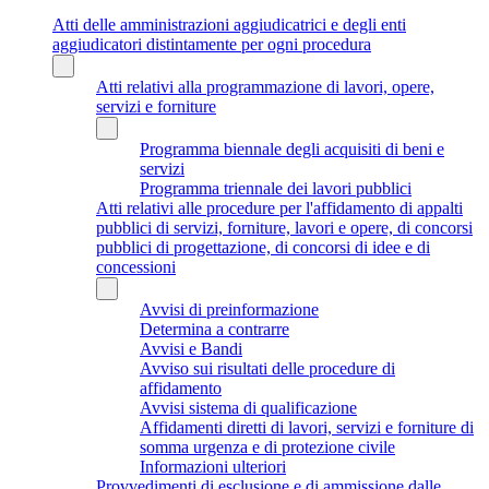
Atti delle amministrazioni aggiudicatrici e degli enti
aggiudicatori distintamente per ogni procedura
Atti relativi alla programmazione di lavori, opere,
servizi e forniture
Programma biennale degli acquisiti di beni e
servizi
Programma triennale dei lavori pubblici
Atti relativi alle procedure per l'affidamento di appalti
pubblici di servizi, forniture, lavori e opere, di concorsi
pubblici di progettazione, di concorsi di idee e di
concessioni
Avvisi di preinformazione
Determina a contrarre
Avvisi e Bandi
Avviso sui risultati delle procedure di
affidamento
Avvisi sistema di qualificazione
Affidamenti diretti di lavori, servizi e forniture di
somma urgenza e di protezione civile
Informazioni ulteriori
Provvedimenti di esclusione e di ammissione dalle