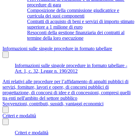
procedure di gara
Composizione della commissione giudicatrice e
curricula dei suoi componenti
Contratti di acquisto di beni e servizi di importo stimato
superiore a 1 milione di euro
Resoconti della gestione finanziaria dei contratti al
termine della loro esecuzione
Informazioni sulle singole procedure in formato tabellare
Informazioni sulle singole procedure in formato tabellare -
Art. 1, c. 32, Legge n. 190/2012
Atti relativi alle procedure per l’affidamento di appalti pubblici di
servizi, forniture, lavori e opere, di concorsi pubblici di
progettazione, di concorsi di idee e di concessioni, compresi quelli
tra enti nell'ambito del settore pubblico
Sovvenzioni, contributi, sussidi, vantaggi economici
Criteri e modalità
Criteri e modalità