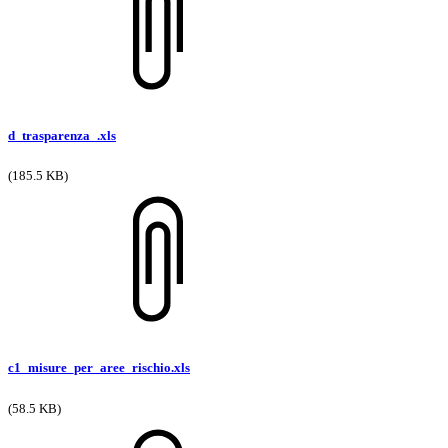
d_trasparenza_.xls
(185.5 KB)
c1_misure_per_aree_rischio.xls
(58.5 KB)