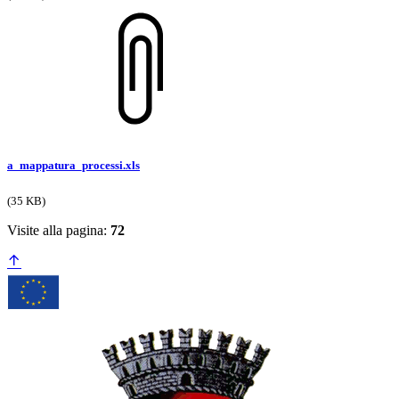
a_mappatura_processi.xls
(35 KB)
Visite alla pagina:
72