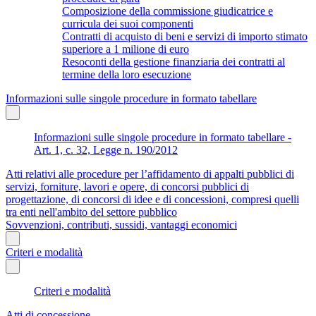
Composizione della commissione giudicatrice e
curricula dei suoi componenti
Contratti di acquisto di beni e servizi di importo stimato
superiore a 1 milione di euro
Resoconti della gestione finanziaria dei contratti al
termine della loro esecuzione
Informazioni sulle singole procedure in formato tabellare
Informazioni sulle singole procedure in formato tabellare -
Art. 1, c. 32, Legge n. 190/2012
Atti relativi alle procedure per l’affidamento di appalti pubblici di
servizi, forniture, lavori e opere, di concorsi pubblici di
progettazione, di concorsi di idee e di concessioni, compresi quelli
tra enti nell'ambito del settore pubblico
Sovvenzioni, contributi, sussidi, vantaggi economici
Criteri e modalità
Criteri e modalità
Atti di concessione