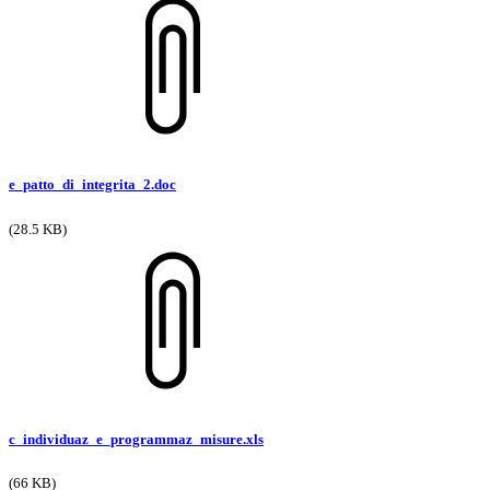
e_patto_di_integrita_2.doc
(28.5 KB)
c_individuaz_e_programmaz_misure.xls
(66 KB)