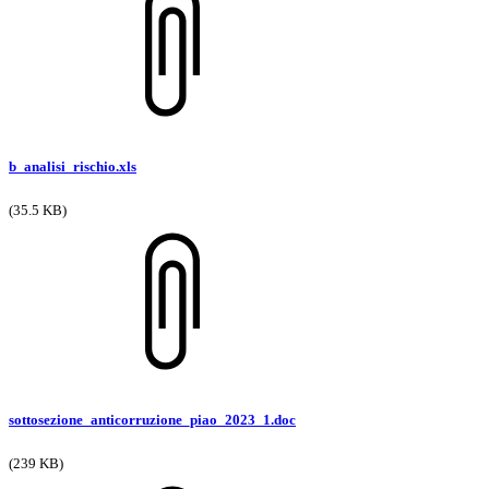
b_analisi_rischio.xls
(35.5 KB)
sottosezione_anticorruzione_piao_2023_1.doc
(239 KB)