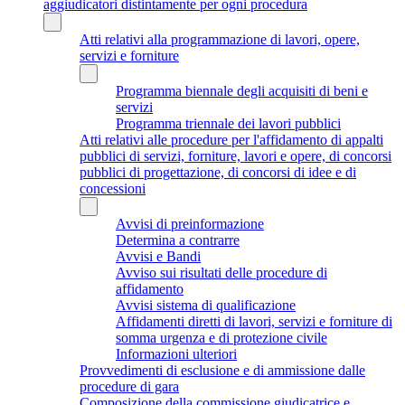
aggiudicatori distintamente per ogni procedura
Atti relativi alla programmazione di lavori, opere,
servizi e forniture
Programma biennale degli acquisiti di beni e
servizi
Programma triennale dei lavori pubblici
Atti relativi alle procedure per l'affidamento di appalti
pubblici di servizi, forniture, lavori e opere, di concorsi
pubblici di progettazione, di concorsi di idee e di
concessioni
Avvisi di preinformazione
Determina a contrarre
Avvisi e Bandi
Avviso sui risultati delle procedure di
affidamento
Avvisi sistema di qualificazione
Affidamenti diretti di lavori, servizi e forniture di
somma urgenza e di protezione civile
Informazioni ulteriori
Provvedimenti di esclusione e di ammissione dalle
procedure di gara
Composizione della commissione giudicatrice e