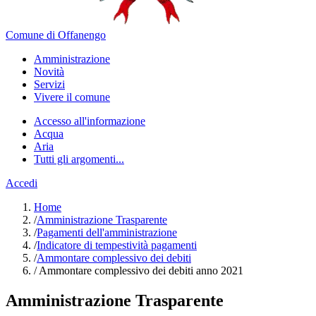
Comune di Offanengo
Amministrazione
Novità
Servizi
Vivere il comune
Accesso all'informazione
Acqua
Aria
Tutti gli argomenti...
Accedi
Home
/
Amministrazione Trasparente
/
Pagamenti dell'amministrazione
/
Indicatore di tempestività pagamenti
/
Ammontare complessivo dei debiti
/
Ammontare complessivo dei debiti anno 2021
Amministrazione Trasparente