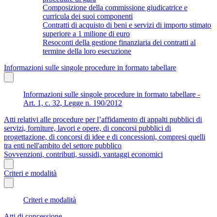
Composizione della commissione giudicatrice e
curricula dei suoi componenti
Contratti di acquisto di beni e servizi di importo stimato
superiore a 1 milione di euro
Resoconti della gestione finanziaria dei contratti al
termine della loro esecuzione
Informazioni sulle singole procedure in formato tabellare
Informazioni sulle singole procedure in formato tabellare -
Art. 1, c. 32, Legge n. 190/2012
Atti relativi alle procedure per l’affidamento di appalti pubblici di
servizi, forniture, lavori e opere, di concorsi pubblici di
progettazione, di concorsi di idee e di concessioni, compresi quelli
tra enti nell'ambito del settore pubblico
Sovvenzioni, contributi, sussidi, vantaggi economici
Criteri e modalità
Criteri e modalità
Atti di concessione