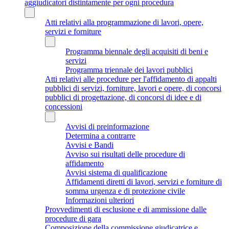
aggiudicatori distintamente per ogni procedura
Atti relativi alla programmazione di lavori, opere,
servizi e forniture
Programma biennale degli acquisiti di beni e
servizi
Programma triennale dei lavori pubblici
Atti relativi alle procedure per l'affidamento di appalti
pubblici di servizi, forniture, lavori e opere, di concorsi
pubblici di progettazione, di concorsi di idee e di
concessioni
Avvisi di preinformazione
Determina a contrarre
Avvisi e Bandi
Avviso sui risultati delle procedure di
affidamento
Avvisi sistema di qualificazione
Affidamenti diretti di lavori, servizi e forniture di
somma urgenza e di protezione civile
Informazioni ulteriori
Provvedimenti di esclusione e di ammissione dalle
procedure di gara
Composizione della commissione giudicatrice e