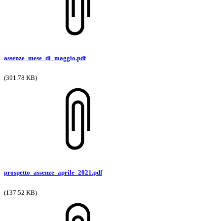
assenze_mese_di_maggio.pdf
(391.78 KB)
prospetto_assenze_aprile_2021.pdf
(137.52 KB)