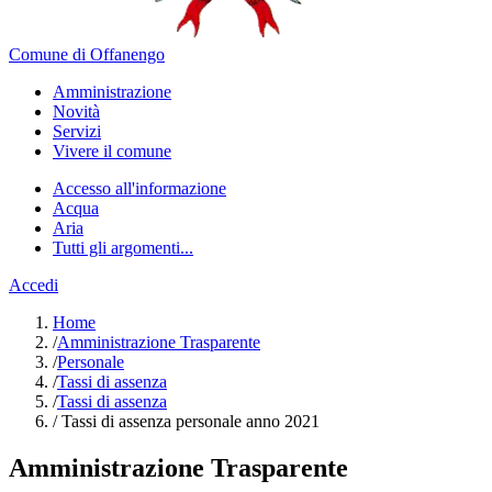
Comune di Offanengo
Amministrazione
Novità
Servizi
Vivere il comune
Accesso all'informazione
Acqua
Aria
Tutti gli argomenti...
Accedi
Home
/
Amministrazione Trasparente
/
Personale
/
Tassi di assenza
/
Tassi di assenza
/
Tassi di assenza personale anno 2021
Amministrazione Trasparente