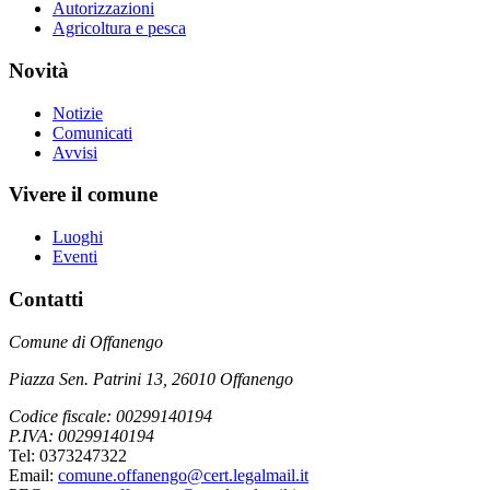
Autorizzazioni
Agricoltura e pesca
Novità
Notizie
Comunicati
Avvisi
Vivere il comune
Luoghi
Eventi
Contatti
Comune di Offanengo
Piazza Sen. Patrini 13, 26010 Offanengo
Codice fiscale: 00299140194
P.IVA: 00299140194
Tel: 0373247322
Email:
comune.offanengo@cert.legalmail.it