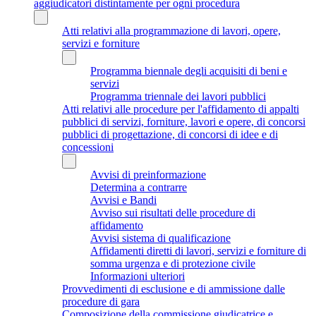
aggiudicatori distintamente per ogni procedura
Atti relativi alla programmazione di lavori, opere,
servizi e forniture
Programma biennale degli acquisiti di beni e
servizi
Programma triennale dei lavori pubblici
Atti relativi alle procedure per l'affidamento di appalti
pubblici di servizi, forniture, lavori e opere, di concorsi
pubblici di progettazione, di concorsi di idee e di
concessioni
Avvisi di preinformazione
Determina a contrarre
Avvisi e Bandi
Avviso sui risultati delle procedure di
affidamento
Avvisi sistema di qualificazione
Affidamenti diretti di lavori, servizi e forniture di
somma urgenza e di protezione civile
Informazioni ulteriori
Provvedimenti di esclusione e di ammissione dalle
procedure di gara
Composizione della commissione giudicatrice e