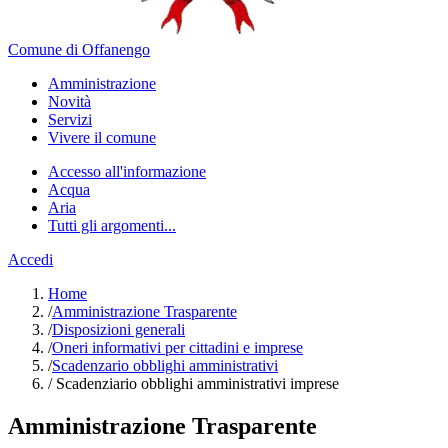
Comune di Offanengo
Amministrazione
Novità
Servizi
Vivere il comune
Accesso all'informazione
Acqua
Aria
Tutti gli argomenti...
Accedi
Home
/
Amministrazione Trasparente
/
Disposizioni generali
/
Oneri informativi per cittadini e imprese
/
Scadenzario obblighi amministrativi
/
Scadenziario obblighi amministrativi imprese
Amministrazione Trasparente