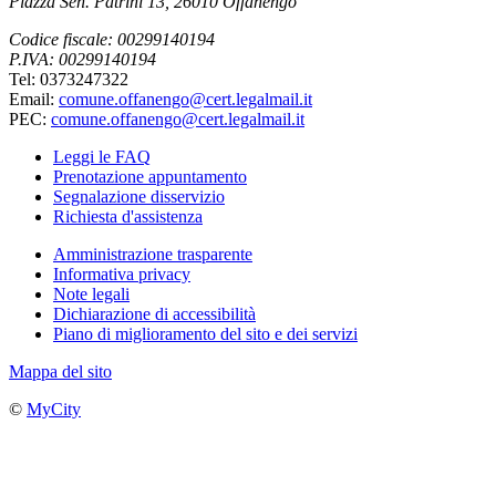
Piazza Sen. Patrini 13, 26010 Offanengo
Codice fiscale: 00299140194
P.IVA: 00299140194
Tel: 0373247322
Email:
comune.offanengo@cert.legalmail.it
PEC:
comune.offanengo@cert.legalmail.it
Leggi le FAQ
Prenotazione appuntamento
Segnalazione disservizio
Richiesta d'assistenza
Amministrazione trasparente
Informativa privacy
Note legali
Dichiarazione di accessibilità
Piano di miglioramento del sito e dei servizi
Mappa del sito
©
MyCity