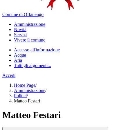
Comune di Offanengo
Amministrazione
Novità
Servizi
Vivere il comune
Accesso all'informazione
Acqua
Aria
Tutti gli argomenti...
Accedi
Home Page
/
Amministrazione
/
Politici
/
Matteo Festari
Matteo Festari