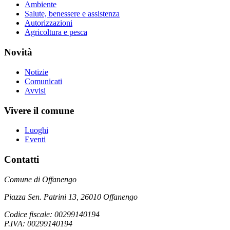
Ambiente
Salute, benessere e assistenza
Autorizzazioni
Agricoltura e pesca
Novità
Notizie
Comunicati
Avvisi
Vivere il comune
Luoghi
Eventi
Contatti
Comune di Offanengo
Piazza Sen. Patrini 13, 26010 Offanengo
Codice fiscale: 00299140194
P.IVA: 00299140194