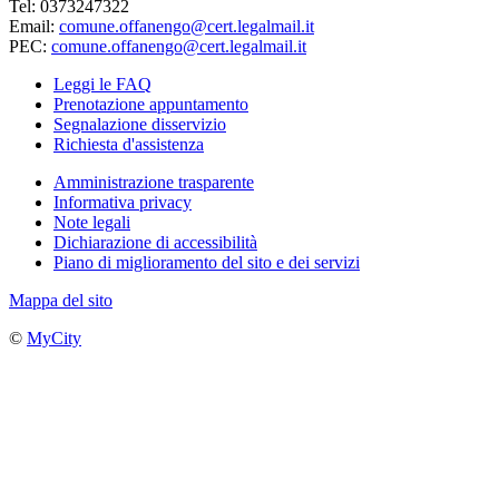
Tel: 0373247322
Email:
comune.offanengo@cert.legalmail.it
PEC:
comune.offanengo@cert.legalmail.it
Leggi le FAQ
Prenotazione appuntamento
Segnalazione disservizio
Richiesta d'assistenza
Amministrazione trasparente
Informativa privacy
Note legali
Dichiarazione di accessibilità
Piano di miglioramento del sito e dei servizi
Mappa del sito
©
MyCity