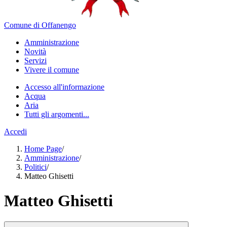
Comune di Offanengo
Amministrazione
Novità
Servizi
Vivere il comune
Accesso all'informazione
Acqua
Aria
Tutti gli argomenti...
Accedi
Home Page
/
Amministrazione
/
Politici
/
Matteo Ghisetti
Matteo Ghisetti