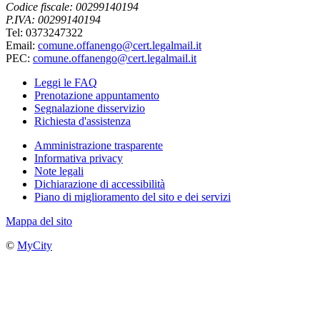
Codice fiscale: 00299140194
P.IVA: 00299140194
Tel: 0373247322
Email:
comune.offanengo@cert.legalmail.it
PEC:
comune.offanengo@cert.legalmail.it
Leggi le FAQ
Prenotazione appuntamento
Segnalazione disservizio
Richiesta d'assistenza
Amministrazione trasparente
Informativa privacy
Note legali
Dichiarazione di accessibilità
Piano di miglioramento del sito e dei servizi
Mappa del sito
©
MyCity