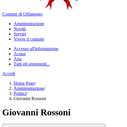
Comune di Offanengo
Amministrazione
Novità
Servizi
Vivere il comune
Accesso all'informazione
Acqua
Aria
Tutti gli argomenti...
Accedi
Home Page
/
Amministrazione
/
Politici
/
Giovanni Rossoni
Giovanni Rossoni