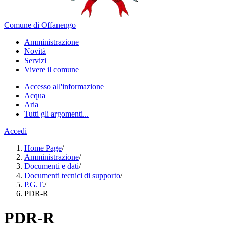
Comune di Offanengo
Amministrazione
Novità
Servizi
Vivere il comune
Accesso all'informazione
Acqua
Aria
Tutti gli argomenti...
Accedi
Home Page
/
Amministrazione
/
Documenti e dati
/
Documenti tecnici di supporto
/
P.G.T.
/
PDR-R
PDR-R