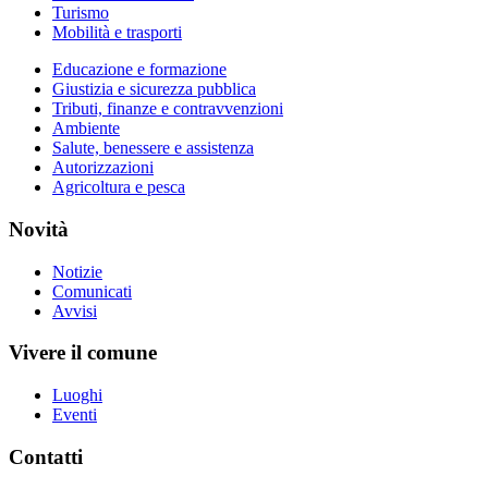
Turismo
Mobilità e trasporti
Educazione e formazione
Giustizia e sicurezza pubblica
Tributi, finanze e contravvenzioni
Ambiente
Salute, benessere e assistenza
Autorizzazioni
Agricoltura e pesca
Novità
Notizie
Comunicati
Avvisi
Vivere il comune
Luoghi
Eventi
Contatti