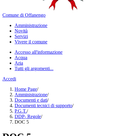
Comune di Offanengo
Amministrazione
Novità
Servizi
Vivere il comune
Accesso all'informazione
Acqua
Aria
Tutti gli argomenti...
Accedi
Home Page
/
Amministrazione
/
Documenti e dati
/
Documenti tecnici di supporto
/
P.G.T.
/
DDP- Regole
/
DOC 5