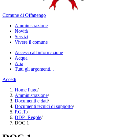
Comune di Offanengo
Amministrazione
Novità
Servizi
Vivere il comune
Accesso all'informazione
Acqua
Aria
Tutti gli argomenti...
Accedi
Home Page
/
Amministrazione
/
Documenti e dati
/
Documenti tecnici di supporto
/
P.G.T.
/
DDP- Regole
/
DOC 1