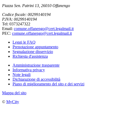
Piazza Sen. Patrini 13, 26010 Offanengo
Codice fiscale: 00299140194
P.IVA: 00299140194
Tel: 0373247322
Email:
comune.offanengo@cert.legalmail.it
PEC:
comune.offanengo@cert.legalmail.it
Leggi le FAQ
Prenotazione appuntamento
Segnalazione disservizio
Richiesta d'assistenza
Amministrazione trasparente
Informativa privacy
Note legali
Dichiarazione di accessibilità
Piano di miglioramento del sito e dei servizi
Mappa del sito
©
MyCity