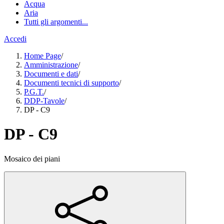
Acqua
Aria
Tutti gli argomenti...
Accedi
Home Page
/
Amministrazione
/
Documenti e dati
/
Documenti tecnici di supporto
/
P.G.T.
/
DDP-Tavole
/
DP - C9
DP - C9
Mosaico dei piani