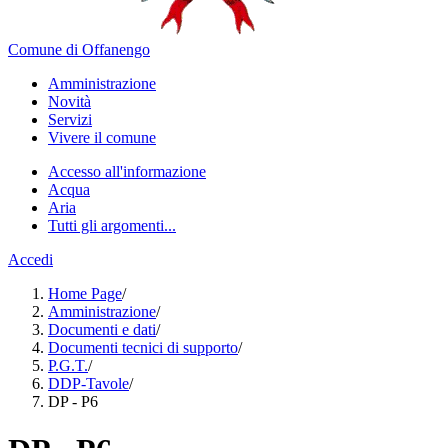
Comune di Offanengo
Amministrazione
Novità
Servizi
Vivere il comune
Accesso all'informazione
Acqua
Aria
Tutti gli argomenti...
Accedi
Home Page
/
Amministrazione
/
Documenti e dati
/
Documenti tecnici di supporto
/
P.G.T.
/
DDP-Tavole
/
DP - P6