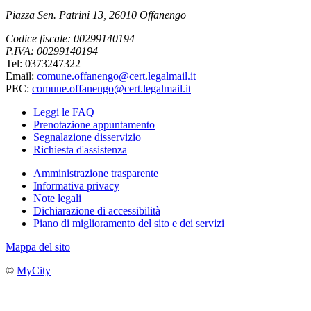
Piazza Sen. Patrini 13, 26010 Offanengo
Codice fiscale: 00299140194
P.IVA: 00299140194
Tel: 0373247322
Email:
comune.offanengo@cert.legalmail.it
PEC:
comune.offanengo@cert.legalmail.it
Leggi le FAQ
Prenotazione appuntamento
Segnalazione disservizio
Richiesta d'assistenza
Amministrazione trasparente
Informativa privacy
Note legali
Dichiarazione di accessibilità
Piano di miglioramento del sito e dei servizi
Mappa del sito
©
MyCity