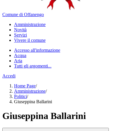
Comune di Offanengo
Amministrazione
Novità
Servizi
Vivere il comune
Accesso all'informazione
Acqua
Aria
Tutti gli argomenti...
Accedi
Home Page
/
Amministrazione
/
Politici
/
Giuseppina Ballarini
Giuseppina Ballarini