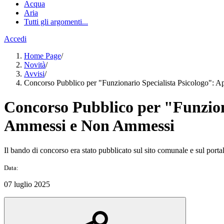
Acqua
Aria
Tutti gli argomenti...
Accedi
Home Page
/
Novità
/
Avvisi
/
Concorso Pubblico per "Funzionario Specialista Psicologo": 
Concorso Pubblico per "Funzion
Ammessi e Non Ammessi
Il bando di concorso era stato pubblicato sul sito comunale e sul port
Data:
07 luglio 2025