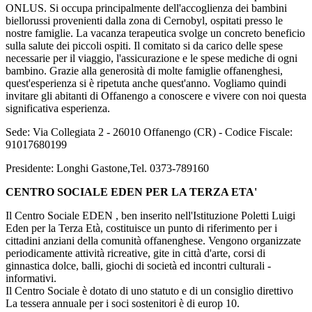
ONLUS. Si occupa principalmente dell'accoglienza dei bambini
biellorussi provenienti dalla zona di Cernobyl, ospitati presso le
nostre famiglie. La vacanza terapeutica svolge un concreto beneficio
sulla salute dei piccoli ospiti. Il comitato si da carico delle spese
necessarie per il viaggio, l'assicurazione e le spese mediche di ogni
bambino. Grazie alla generosità di molte famiglie offanenghesi,
quest'esperienza si è ripetuta anche quest'anno. Vogliamo quindi
invitare gli abitanti di Offanengo a conoscere e vivere con noi questa
significativa esperienza.
Sede: Via Collegiata 2 - 26010 Offanengo (CR) - Codice Fiscale:
91017680199
Presidente: Longhi Gastone,Tel. 0373-789160
CENTRO SOCIALE EDEN PER LA TERZA ETA'
Il Centro Sociale EDEN , ben inserito nell'Istituzione Poletti Luigi
Eden per la Terza Età, costituisce un punto di riferimento per i
cittadini anziani della comunità offanenghese. Vengono organizzate
periodicamente attività ricreative, gite in città d'arte, corsi di
ginnastica dolce, balli, giochi di società ed incontri culturali -
informativi.
Il Centro Sociale è dotato di uno statuto e di un consiglio direttivo
La tessera annuale per i soci sostenitori è di europ 10.