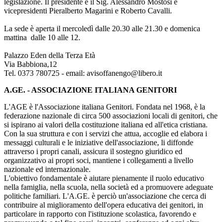
legislazione. Il presidente è il Sig. Alessandro Mostosi e
vicepresidenti Pieralberto Magarini e Roberto Cavalli.
La sede è aperta il mercoledì dalle 20.30 alle 21.30 e domenica
mattina dalle 10 alle 12.
Palazzo Eden della Terza Età
Via Babbiona,12
Tel. 0373 780725 - email: avisoffanengo@libero.it
A.GE. - ASSOCIAZIONE ITALIANA GENITORI
L'AGE è l'Associazione italiana Genitori. Fondata nel 1968, è la
federazione nazionale di circa 500 associazioni locali di genitori, che
si ispirano ai valori della costituzione italiana ed all'etica cristiana.
Con la sua struttura e con i servizi che attua, accoglie ed elabora i
messaggi culturali e le iniziative dell'associazione, li diffonde
attraverso i propri canali, assicura il sostegno giuridico ed
organizzativo ai propri soci, mantiene i collegamenti a livello
nazionale ed internazionale.
L'obiettivo fondamentale è aiutare pienamente il ruolo educativo
nella famiglia, nella scuola, nella società ed a promuovere adeguate
politiche familiari. L'A.GE. è perciò un'associazione che cerca di
contribuire al miglioramento dell'opera educativa dei genitori, in
particolare in rapporto con l'istituzione scolastica, favorendo e