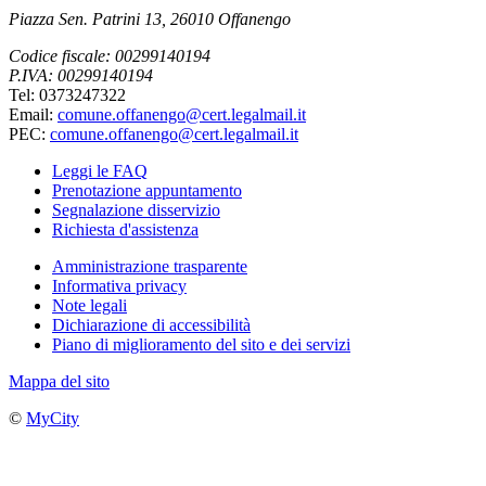
Piazza Sen. Patrini 13, 26010 Offanengo
Codice fiscale: 00299140194
P.IVA: 00299140194
Tel: 0373247322
Email:
comune.offanengo@cert.legalmail.it
PEC:
comune.offanengo@cert.legalmail.it
Leggi le FAQ
Prenotazione appuntamento
Segnalazione disservizio
Richiesta d'assistenza
Amministrazione trasparente
Informativa privacy
Note legali
Dichiarazione di accessibilità
Piano di miglioramento del sito e dei servizi
Mappa del sito
©
MyCity