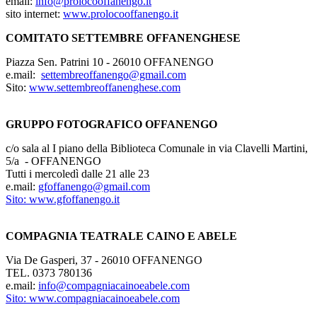
email:
info@prolocooffanengo.it
sito internet:
www.prolocooffanengo.it
COMITATO SETTEMBRE OFFANENGHESE
Piazza Sen. Patrini 10 - 26010 OFFANENGO
e.mail:
settembreoffanengo@gmail.com
Sito:
www.settembreoffanenghese.com
GRUPPO FOTOGRAFICO OFFANENGO
c/o sala al I piano della Biblioteca Comunale in via Clavelli Martini,
5/a - OFFANENGO
Tutti i mercoledì dalle 21 alle 23
e.mail:
gfoffanengo@gmail.com
Sito:
www.gfoffanengo.it
COMPAGNIA TEATRALE CAINO E ABELE
Via De Gasperi, 37 - 26010 OFFANENGO
TEL. 0373 780136
e.mail:
info@compagniacainoeabele.com
Sito:
www.compagniacainoeabele.com