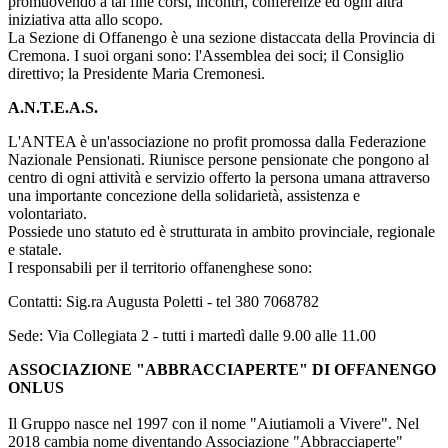
promuovendo a tal fine corsi, incontri, conferenze ed ogni altra
iniziativa atta allo scopo.
La Sezione di Offanengo è una sezione distaccata della Provincia di
Cremona. I suoi organi sono: l'Assemblea dei soci; il Consiglio
direttivo; la Presidente Maria Cremonesi.
A.N.T.E.A.S.
L'ANTEA è un'associazione no profit promossa dalla Federazione
Nazionale Pensionati. Riunisce persone pensionate che pongono al
centro di ogni attività e servizio offerto la persona umana attraverso
una importante concezione della solidarietà, assistenza e
volontariato.
Possiede uno statuto ed è strutturata in ambito provinciale, regionale
e statale.
I responsabili per il territorio offanenghese sono:
Contatti: Sig.ra Augusta Poletti - tel 380 7068782
Sede: Via Collegiata 2 - tutti i martedì dalle 9.00 alle 11.00
ASSOCIAZIONE "ABBRACCIAPERTE" DI OFFANENGO
ONLUS
Il Gruppo nasce nel 1997 con il nome "Aiutiamoli a Vivere". Nel
2018 cambia nome diventando Associazione "Abbracciaperte"