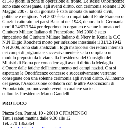
di 148 giorni in zona di operazione al fronte. Le stesse Onorificenze
sono state consegnate, agli aventi diritto, con cerimonia solenne il 20
Maggio 2007. la cui giornata è stata onorata da autorità civili,
politiche e religiose. Nel 2007 è stato rimpatriato il Fante Francesco
Garzini catturato nei paesi Balcani nel 1943, deportato in Germania
morì il 24/07/1944 per deperimento organico e venne inumato nel
Cimitero Militare Italiano di Francoforte. Nel 2008 è stato
rimpatriato dal Cimitero Militare Italiano di Niery in Kenia la C.C
N.N Eligio Ronchetti morto per infezione intestinale il 31/12/1942.
Nel 2009, sono stati analizzati i fogli matricolari dei reduci internati
nei campi di prigionia e successivamente è stato compilato un
modulo preposto da inviare alla Presidenza del Consiglio dei
Ministri di Roma per concedere agli aventi diritto la Medaglia
d'Onore dalle fatiche dell'internamento nei campi nazisti. Ora si
aspettano le Onorificenze concesse e successivamente verranno
consegnate con una solenne cerimonia agli aventi diritto. All'interno
del paese, l'Associazione collabora con le altre Associazioni di
Volontariato promuovendo eventi a carattere socio -
culturale. Presidente: Marco Gandelli
PRO LOCO
Piazza Sen. Patrini, 10 - 26010 OFFANENGO
Tutti i sabati mattina dalle 9.30 alle 12
Tel. 370 1362364