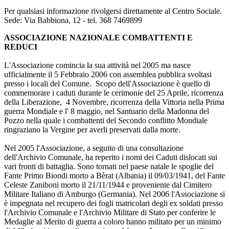
Per qualsiasi informazione rivolgersi direttamente al Centro Sociale.
Sede: Via Babbiona, 12 - tel. 368 7469899
ASSOCIAZIONE NAZIONALE COMBATTENTI E
REDUCI
L'Associazione comincia la sua attività nel 2005 ma nasce
ufficialmente il 5 Febbraio 2006 con assemblea pubblica svoltasi
presso i locali del Comune. Scopo dell'Associazione è quello di
commemorare i caduti durante le cerimonie del 25 Aprile, ricorrenza
della Liberazione, 4 Novembre, ricorrenza della Vittoria nella Prima
guerra Mondiale e l' 8 maggio, nel Santuario della Madonna del
Pozzo nella quale i combattenti del Secondo conflitto Mondiale
ringraziano la Vergine per averli preservati dalla morte.
Nel 2005 l'Associazione, a seguito di una consultazione
dell'Archivio Comunale, ha reperito i nomi dei Caduti dislocati sui
vari fronti di battaglia. Sono tornati nel paese natale le spoglie del
Fante Primo Biondi morto a Bèrat (Albania) il 09/03/1941, del Fante
Celeste Zaniboni morto il 21/11/1944 e proveniente dal Cimitero
Militare Italiano di Amburgo (Germania). Nel 2006 l'Associazione si
è impegnata nel recupero dei fogli matricolari degli ex soldati presso
l'Archivio Comunale e l'Archivio Militare di Stato per conferire le
Medaglie al Merito di guerra a coloro hanno militato per un minimo