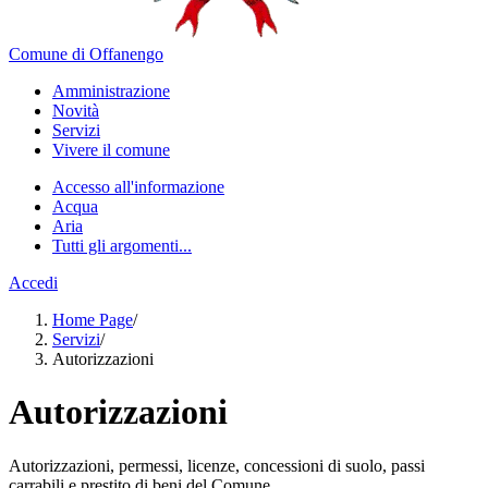
Comune di Offanengo
Amministrazione
Novità
Servizi
Vivere il comune
Accesso all'informazione
Acqua
Aria
Tutti gli argomenti...
Accedi
Home Page
/
Servizi
/
Autorizzazioni
Autorizzazioni
Autorizzazioni, permessi, licenze, concessioni di suolo, passi
carrabili e prestito di beni del Comune.