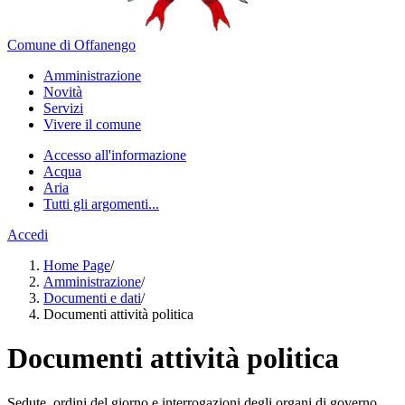
Comune di Offanengo
Amministrazione
Novità
Servizi
Vivere il comune
Accesso all'informazione
Acqua
Aria
Tutti gli argomenti...
Accedi
Home Page
/
Amministrazione
/
Documenti e dati
/
Documenti attività politica
Documenti attività politica
Sedute, ordini del giorno e interrogazioni degli organi di governo