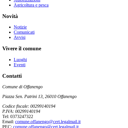
Agricoltura e pesca
Novità
Notizie
Comunicati
Avvisi
Vivere il comune
Luoghi
Eventi
Contatti
Comune di Offanengo
Piazza Sen. Patrini 13, 26010 Offanengo
Codice fiscale: 00299140194
P.IVA: 00299140194
Tel: 0373247322
Email:
comune.offanengo@cert.legalmail.it
PEC:
comune.offanengo@cert.legalmail.it